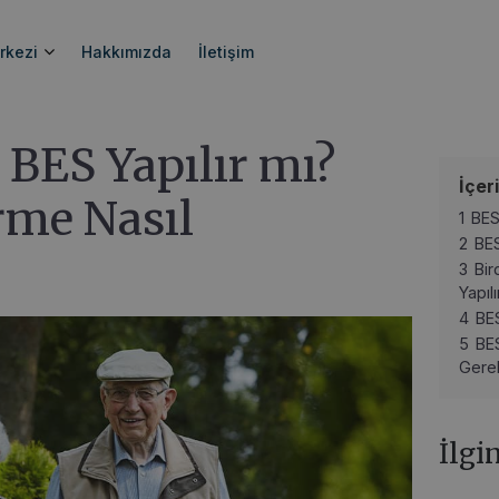
 mı? BES Birleştirme Nasıl Yapılır?
rkezi
Hakkımızda
İletişim
 BES Yapılır mı?
İçer
rme Nasıl
1
BES
2
BES
3
Bir
Yapıl
4
BE
5
BE
Gere
İlgi