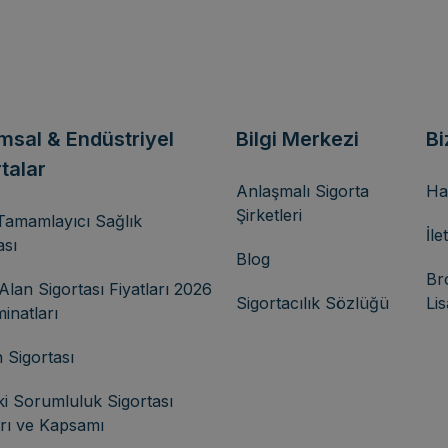
msal & Endüstriyel
Bilgi Merkezi
Bi
talar
Anlaşmalı Sigorta
Ha
Şirketleri
Tamamlayıcı Sağlık
İle
ası
Blog
Br
Alan Sigortası Fiyatları 2026
Sigortacılık Sözlüğü
Li
inatları
 Sigortası
i Sorumluluk Sigortası
arı ve Kapsamı