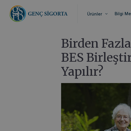
Anasayfa
>
Blog
>
Birden Fazla BES Yapılır
Bilgi Me
Ürünler
Birden Fazla
BES Birleşti
Yapılır?