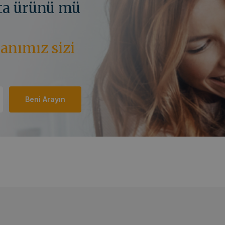
rta ürünü mü
anımız sizi