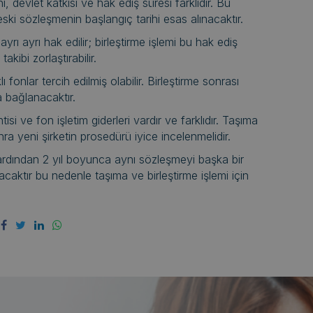
, devlet katkısı ve hak ediş süresi farklıdır. Bu
ski sözleşmenin başlangıç tarihi esas alınacaktır.
yrı ayrı hak edilir; birleştirme işlemi bu hak ediş
kibi zorlaştırabilir.
 fonlar tercih edilmiş olabilir. Birleştirme sonrası
na bağlanacaktır.
tisi ve fon işletim giderleri vardır ve farklıdır. Taşıma
ra yeni şirketin prosedürü iyice incelenmelidir.
n ardından 2 yıl boyunca aynı sözleşmeyi başka bir
aktır bu nedenle taşıma ve birleştirme işlemi için