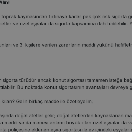
Alın!
toprak kaymasından fırtınaya kadar pek çok risk sigorta güv
etler ve özel eşyalar da sigorta kapsamına dahil edilebilir. Ya
orunları ve 3. kişilere verilen zararların maddi yükünü hafif
ir sigorta türüdür ancak konut sigortası tamamen isteğe bağl
labilir. Bu noktada konut sigortasının avantajları devreye gi
 kılan? Gelin birkaç madde ile özetleyelim;
şında doğal afetler gelir; doğal afetlerden kaynaklanan madd
ıra maddi ya da manevi anlamı büyük olan özel eşyalar da va
orta poliçesine eklenen eşya sigortası ile ev içindeki eşyalar 