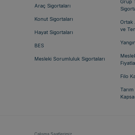
Grup 
Araç Sigortaları
Sigort
Konut Sigortaları
Ortak 
ve Tem
Hayat Sigortaları
Yangın
BES
Meslek
Mesleki Sorumluluk Sigortaları
Fiyatl
Filo K
Tarım 
Kapsa
Çalışma Saatlerimiz