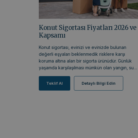
Konut Sigortası Fiyatları 2026 ve
Kapsamı
Konut sigortası, evinizi ve evinizde bulunan
değerli eşyaları beklenmedik risklere karşı
koruma altına alan bir sigorta ürünüdür. Günlük
yaşamda karşılaşılması mümkün olan yangın, su
baskını, fırtına, hırsızlık ve benzeri olaylar
sonucunda oluşabilecek maddi zararların
Teklif Al
Detaylı Bilgi Edin
karşılanmasına yardımcı olur. Ev sahibi ya da kirac
olmanız fark etmeksizin, yaşam alanınızın
güvenliğini destekleyen önemli güvencelerden
biridir.