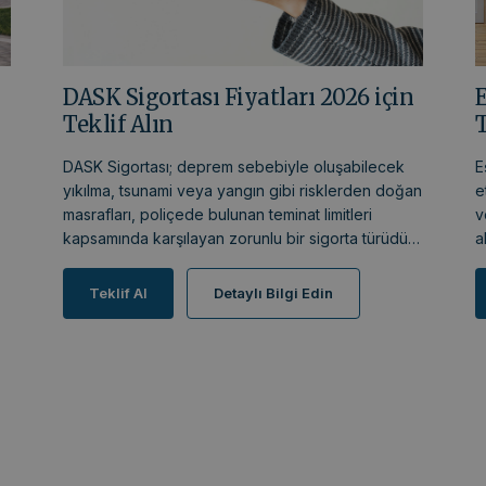
DASK Sigortası Fiyatları 2026 için
E
Teklif Alın
T
DASK Sigortası; deprem sebebiyle oluşabilecek
E
yıkılma, tsunami veya yangın gibi risklerden doğan
e
masrafları, poliçede bulunan teminat limitleri
v
kapsamında karşılayan zorunlu bir sigorta türüdür.
a
Doğal Afet Sigortası hakkında detaylı bilgi ve
s
DASK hesaplama için aşağıda yer alan “beni
d
Teklif Al
Detaylı Bilgi Edin
ı
arayın” butonuna tıklayınız.
y
b