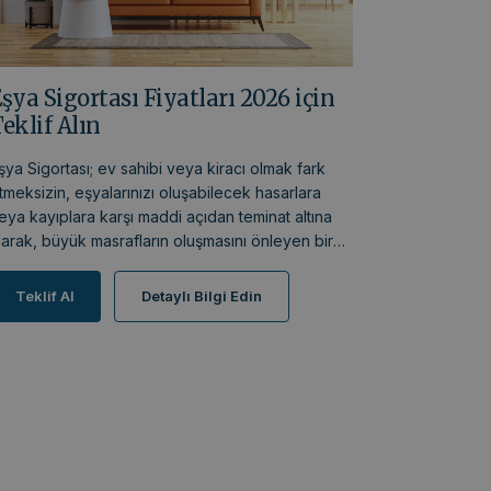
şya Sigortası Fiyatları 2026 için
eklif Alın
şya Sigortası; ev sahibi veya kiracı olmak fark
tmeksizin, eşyalarınızı oluşabilecek hasarlara
eya kayıplara karşı maddi açıdan teminat altına
larak, büyük masrafların oluşmasını önleyen bir
igorta çeşididir. Ev eşya sigortası hakkında
etaylı bilgi almak ve en uygun eşya sigortası
Teklif Al
Detaylı Bilgi Edin
aptırmak için aşağıda yer alan “beni arayın”
utonuna bilgilerinizi bırakınız.