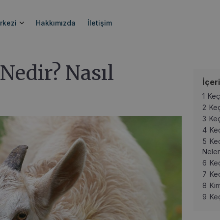
 Yapılır?
rkezi
Hakkımızda
İletişim
 Nedir? Nasıl
İçer
1
Keç
2
Keç
3
Keç
4
Keç
5
Keç
Neler
6
Keç
7
Keç
8
Kim
9
Keç