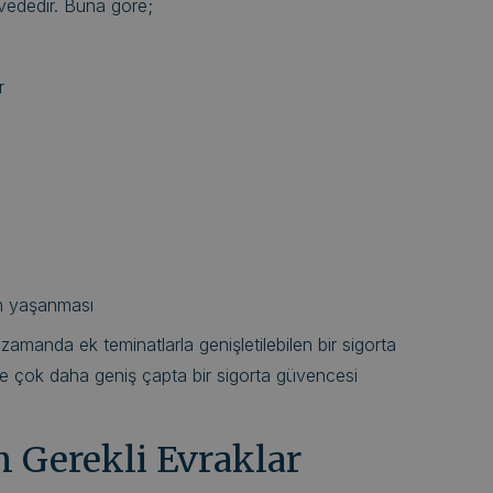
vededir. Buna göre;
r
un yaşanması
amanda ek teminatlarla genişletilebilen bir sigorta
 ile çok daha geniş çapta bir sigorta güvencesi
in Gerekli Evraklar