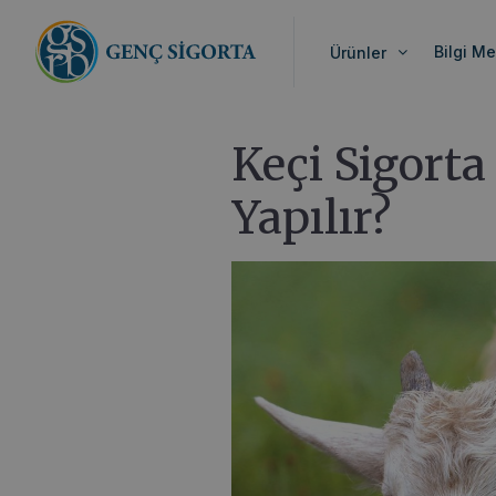
Anasayfa
>
Blog
>
Keçi Sigorta Nedir? Nasıl
Bilgi Me
Ürünler
Keçi Sigorta
Yapılır?