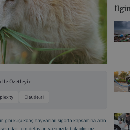
İlgi
 ile Özetleyin
plexity
Claude.ai
un gibi küçükbaş hayvanları sigorta kapsamına alan
sına dair tüm detayları yazımızda bulabilirsiniz.