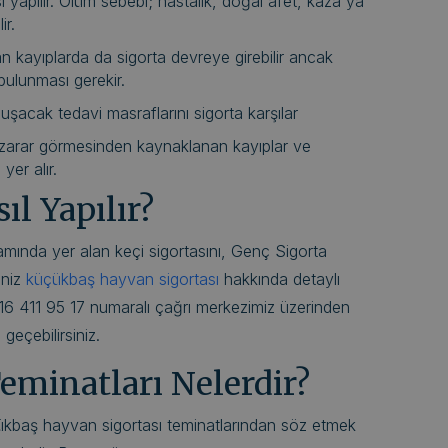
yapılır. Ölüm sebebi; hastalık, doğal afet, kaza ya
ir.
n kayıplarda da sigorta devreye girebilir ancak
bulunması gerekir.
luşacak tedavi masraflarını sigorta karşılar
 zarar görmesinden kaynaklanan kayıplar ve
yer alır.
ıl Yapılır?
ında yer alan keçi sigortasını, Genç Sigorta
seniz
küçükbaş hayvan sigortası
hakkında detaylı
a 0216 411 95 17 numaralı çağrı merkezimiz üzerinden
 geçebilirsiniz.
Teminatları Nelerdir?
üçükbaş hayvan sigortası teminatlarından söz etmek