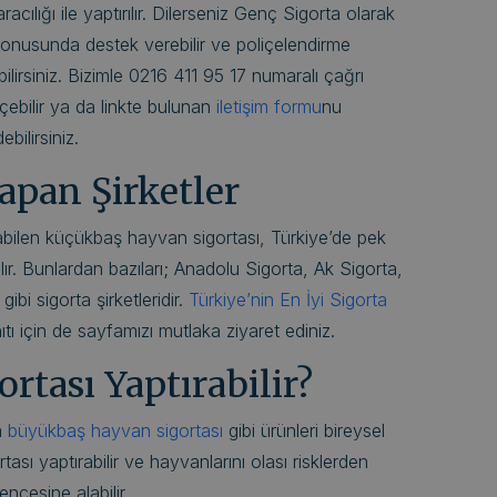
racılığı ile yaptırılır. Dilerseniz Genç Sigorta olarak
onusunda destek verebilir ve poliçelendirme
bilirsiniz. Bizimle 0216 411 95 17 numaralı çağrı
çebilir ya da linkte bulunan
iletişim formu
nu
bilirsiniz.
Yapan Şirketler
nabilen küçükbaş hayvan sigortası, Türkiye’de pek
ılır. Bunlardan bazıları; Anadolu Sigorta, Ak Sigorta,
ibi sigorta şirketleridir.
Türkiye’nin En İyi Sigorta
tı için de sayfamızı mutlaka ziyaret ediniz.
rtası Yaptırabilir?
a
büyükbaş hayvan sigortası
gibi ürünleri bireysel
ortası yaptırabilir ve hayvanlarını olası risklerden
ncesine alabilir.