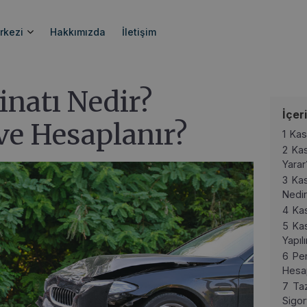
Nasıl Alınır ve Hesaplanır?
rkezi
Hakkımızda
İletişim
natı Nedir?
İçer
 ve Hesaplanır?
1
Kas
2
Ka
Yarar
3
Ka
Nedi
4
Ka
5
Ka
Yapılı
6
Per
Hesa
7
Ta
Sigor