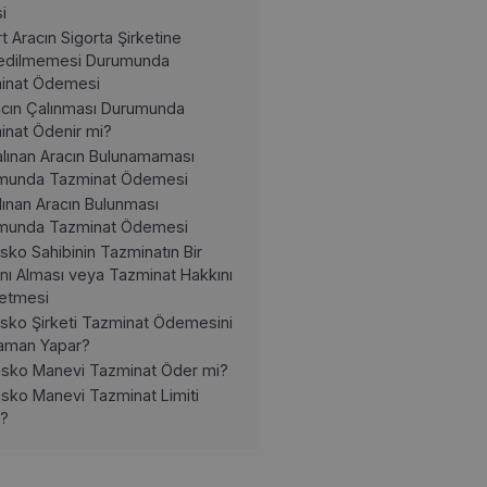
i
t Aracın Sigorta Şirketine
edilmemesi Durumunda
inat Ödemesi
acın Çalınması Durumunda
inat Ödenir mi?
lınan Aracın Bulunamaması
munda Tazminat Ödemesi
lınan Aracın Bulunması
munda Tazminat Ödemesi
sko Sahibinin Tazminatın Bir
nı Alması veya Tazminat Hakkını
etmesi
sko Şirketi Tazminat Ödemesini
aman Yapar?
sko Manevi Tazminat Öder mi?
sko Manevi Tazminat Limiti
r?