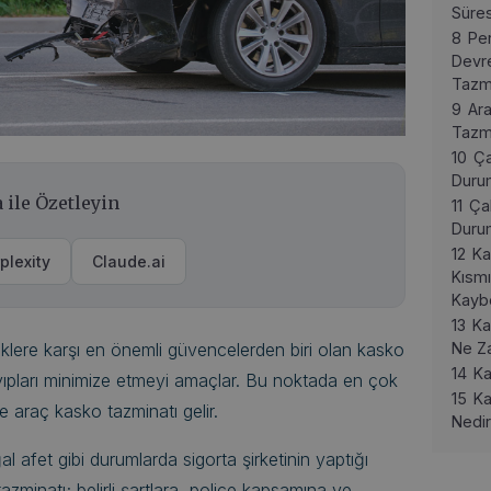
Süres
8
Per
Devr
Tazm
9
Ar
Tazm
10
Ça
Duru
 ile Özetleyin
11
Ça
Duru
12
Ka
plexity
Claude.ai
Kısmı
Kayb
13
Ka
Ne Z
isklere karşı en önemli güvencelerden biri olan kasko
14
Ka
yıpları minimize etmeyi amaçlar. Bu noktada en çok
15
Ka
e araç kasko tazminatı gelir.
Nedi
afet gibi durumlarda sigorta şirketinin yaptığı
minatı; belirli şartlara, poliçe kapsamına ve