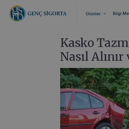
Anasayfa
>
Blog
>
Kasko Tazminatı Nedir? 
Bilgi Me
Ürünler
Kasko Tazmi
Nasıl Alınır