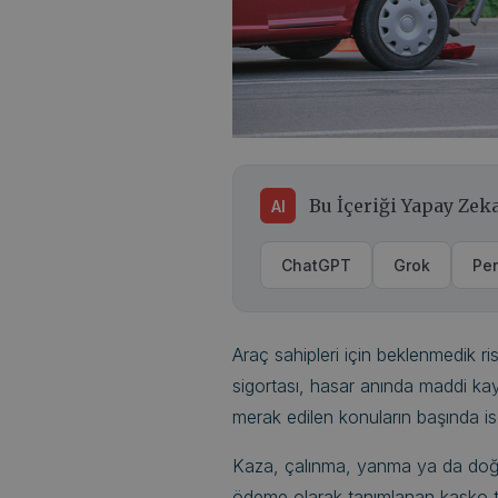
Bu İçeriği Yapay Zeka
AI
ChatGPT
Grok
Per
Araç sahipleri için beklenmedik r
sigortası, hasar anında maddi ka
merak edilen konuların başında is
Kaza, çalınma, yanma ya da doğal 
ödeme olarak tanımlanan kasko taz