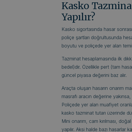
Kasko Tazminat
Yapılır?
Kasko sigortasında hasar sonrası ö
poliçe şartları doğrultusunda hes
boyutu ve poliçede yer alan temina
Tazminat hesaplamasında ilk dikka
bedel)dir. Özellikle pert (tam has
güncel piyasa değerini baz alır.
Araçta oluşan hasarın onarım mali
masrafı aracın değerine yakınsa, a
Poliçede yer alan muafiyet oranları
kasko tazminat tutarı üzerinde dü
Mini onarım, cam kırılması, doğal
yapılır. Aksi halde bazı hasarlar k