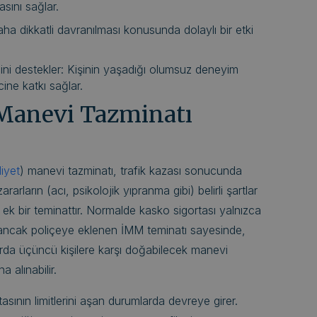
sını sağlar.
daha dikkatli davranılması konusunda dolaylı bir etki
ni destekler: Kişinin yaşadığı olumsuz deneyim
cine katkı sağlar.
anevi Tazminatı
liyet
) manevi tazminatı, trafik kazası sonucunda
arların (acı, psikolojik yıpranma gibi) belirli şartlar
 ek bir teminattır. Normalde kasko sigortası yalnızca
; ancak poliçeye eklenen İMM teminatı sayesinde,
arda üçüncü kişilere karşı doğabilecek manevi
a alınabilir.
tasının limitlerini aşan durumlarda devreye girer.