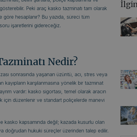
İlgi
gösterebilir. Peki araç kasko tazminatı tam olarak
lere göre hesaplanır? Bu yazıda, süreci tüm
soru işaretlerini gidereceğiz.
azminatı Nedir?
azası sonrasında yaşanan üzüntü, acı, stres veya
an kayıpların karşılanmasına yönelik bir tazminat
ayrım vardır: kasko sigortası, temel olarak aracın
ak için düzenlenir ve standart poliçelerde manevi
ikle kasko kapsamında değil; kazada kusurlu olan
eya doğrudan hukuki süreçler üzerinden talep edilir.