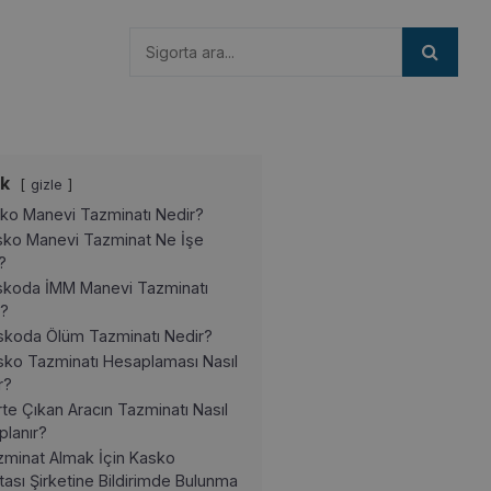
ik
gizle
ko Manevi Tazminatı Nedir?
sko Manevi Tazminat Ne İşe
?
skoda İMM Manevi Tazminatı
r?
skoda Ölüm Tazminatı Nedir?
sko Tazminatı Hesaplaması Nasıl
r?
te Çıkan Aracın Tazminatı Nasıl
planır?
zminat Almak İçin Kasko
tası Şirketine Bildirimde Bulunma