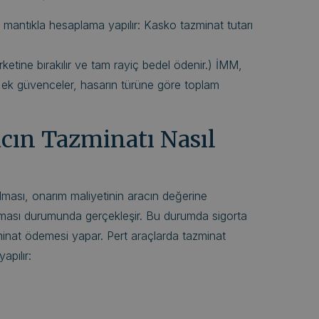
u mantıkla hesaplama yapılır: Kasko tazminat tutarı
i
ketine bırakılır ve tam rayiç bedel ödenir.) İMM,
i ek güvenceler, hasarın türüne göre toplam
acın Tazminatı Nasıl
ılması, onarım maliyetinin aracın değerine
ası durumunda gerçekleşir. Bu durumda sigorta
minat ödemesi yapar. Pert araçlarda tazminat
apılır: