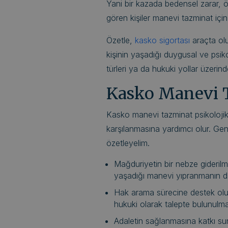
Yani bir kazada bedensel zarar, ö
gören kişiler manevi tazminat içi
Özetle,
kasko sigortası
araçta olu
kişinin yaşadığı duygusal ve psikolo
türleri ya da hukuki yollar üzerinde
Kasko Manevi T
Kasko manevi tazminat psikolojik 
karşılanmasına yardımcı olur. Gene
özetleyelim.
Mağduriyetin bir nebze giderilme
yaşadığı manevi yıpranmanın da
Hak arama sürecine destek olur
hukuki olarak talepte bulunulma
Adaletin sağlanmasına katkı sun