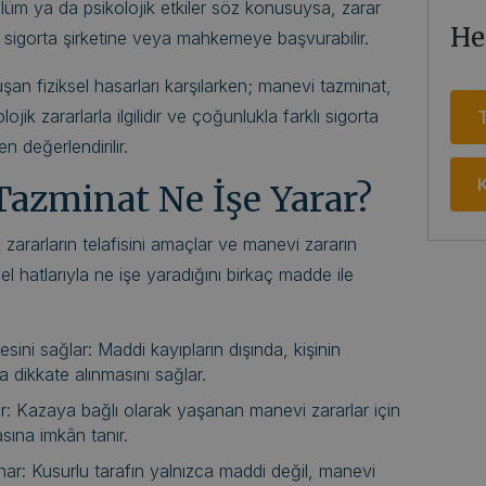
lüm ya da psikolojik etkiler söz konusuysa, zarar
He
n sigorta şirketine veya mahkemeye başvurabilir.
şan fiziksel hasarları karşılarken; manevi tazminat,
jik zararlarla ilgilidir ve çoğunlukla farklı sigorta
T
n değerlendirilir.
K
azminat Ne İşe Yarar?
zararların telafisini amaçlar ve manevi zararın
l hatlarıyla ne işe yaradığını birkaç madde ile
sini sağlar: Maddi kayıpların dışında, kişinin
 dikkate alınmasını sağlar.
: Kazaya bağlı olarak yaşanan manevi zararlar için
sına imkân tanır.
ar: Kusurlu tarafın yalnızca maddi değil, manevi