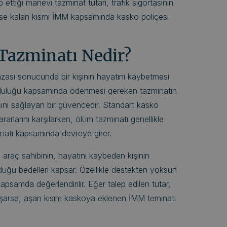
p ettiği manevi tazminat tutarı, trafik sigortasının
e ise kalan kısmı İMM kapsamında kasko poliçesi
Tazminatı Nedir?
azası sonucunda bir kişinin hayatını kaybetmesi
umluluğu kapsamında ödenmesi gereken tazminatın
masını sağlayan bir güvencedir. Standart kasko
rarlarını karşılarken, ölüm tazminatı genellikle
inatı kapsamında devreye girer.
araç sahibinin, hayatını kaybeden kişinin
uğu bedelleri kapsar. Özellikle destekten yoksun
apsamda değerlendirilir. Eğer talep edilen tutar,
ni aşarsa, aşan kısım kaskoya eklenen İMM teminatı