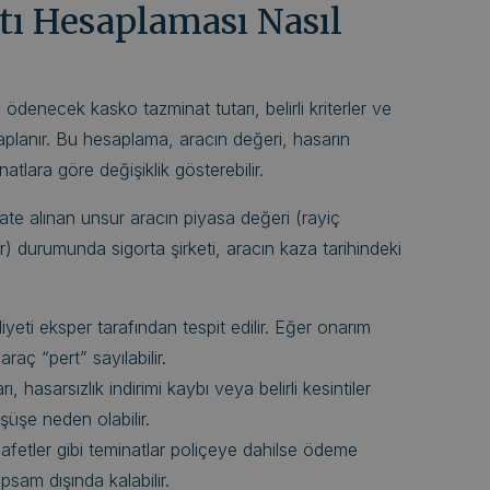
ı Hesaplaması Nasıl
denecek kasko tazminat tutarı, belirli kriterler ve
aplanır. Bu hesaplama, aracın değeri, hasarın
tlara göre değişiklik gösterebilir.
te alınan unsur aracın piyasa değeri (rayiç
ar) durumunda sigorta şirketi, aracın kaza tarihindeki
yeti eksper tarafından tespit edilir. Eğer onarım
raç “pert” sayılabilir.
, hasarsızlık indirimi kaybı veya belirli kesintiler
şüşe neden olabilir.
 afetler gibi teminatlar poliçeye dahilse ödeme
apsam dışında kalabilir.