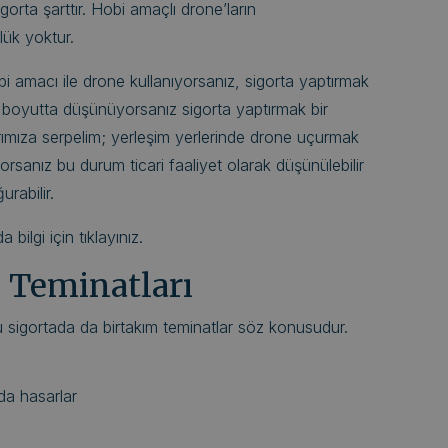
orta şarttır. Hobi amaçlı drone’ların
lük yoktur.
bi amacı ile drone kullanıyorsanız, sigorta yaptırmak
ri boyutta düşünüyorsanız sigorta yaptırmak bir
arımıza serpelim; yerleşim yerlerinde drone uçurmak
rsanız bu durum ticari faaliyet olarak düşünülebilir
urabilir.
 bilgi için tıklayınız.
ı Teminatları
u sigortada da birtakım teminatlar söz konusudur.
da hasarlar