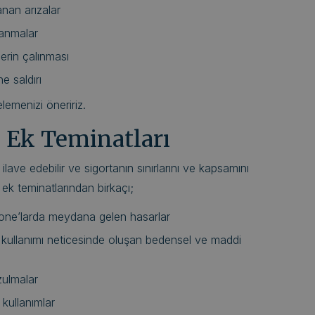
an arızalar
lanmalar
erin çalınması
ne saldırı
emenizi öneririz.
ı Ek Teminatları
ilave edebilir ve sigortanın sınırlarını ve kapsamını
ı ek teminatlarından birkaçı;
rone’larda meydana gelen hasarlar
z kullanımı neticesinde oluşan bedensel ve maddi
zulmalar
 kullanımlar