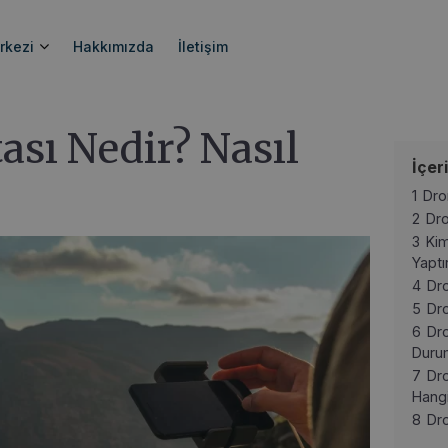
asıl Yapılır?
rkezi
Hakkımızda
İletişim
ası Nedir? Nasıl
İçer
1
Dro
2
Dro
3
Kim
Yaptı
4
Dro
5
Dro
6
Dro
Duru
7
Dro
Hangi
8
Dro