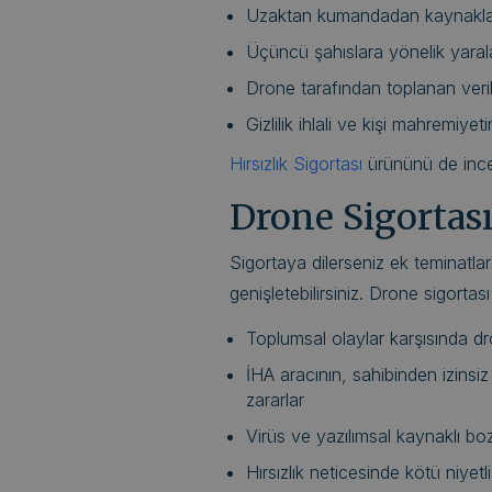
Uzaktan kumandadan kaynaklan
Üçüncü şahıslara yönelik yara
Drone tarafından toplanan veril
Gizlilik ihlali ve kişi mahremiyeti
Hırsızlık Sigortası
ürününü de incel
Drone Sigortas
Sigortaya dilerseniz ek teminatlar 
genişletebilirsiniz. Drone sigortas
Toplumsal olaylar karşısında d
İHA aracının, sahibinden izinsi
zararlar
Virüs ve yazılımsal kaynaklı bo
Hırsızlık neticesinde kötü niyetli