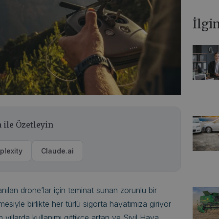
İlgi
 ile Özetleyin
plexity
Claude.ai
anılan drone’lar için teminat sunan zorunlu bir
mesiyle birlikte her türlü sigorta hayatımıza giriyor
ıllarda kullanımı gittikçe artan ve Sivil Hava