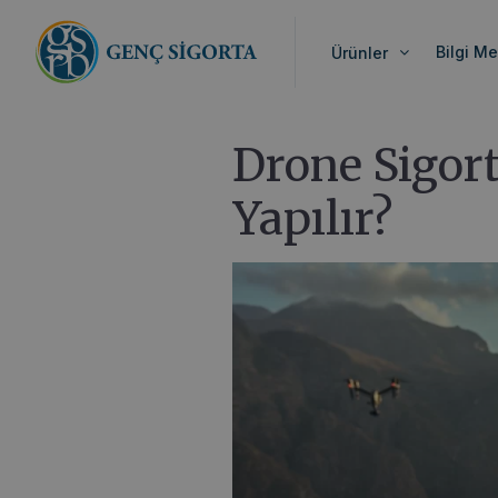
Anasayfa
>
Blog
>
Drone Sigortası Nedir? N
Bilgi Me
Ürünler
Drone Sigort
Yapılır?