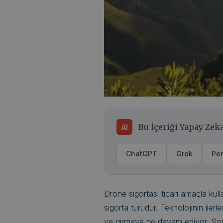
Bu İçeriği Yapay Zeka
AI
ChatGPT
Grok
Per
Drone sigortası ticari amaçla kull
sigorta türüdür. Teknolojinin ilerle
ve girmeye de devam ediyor. Son y