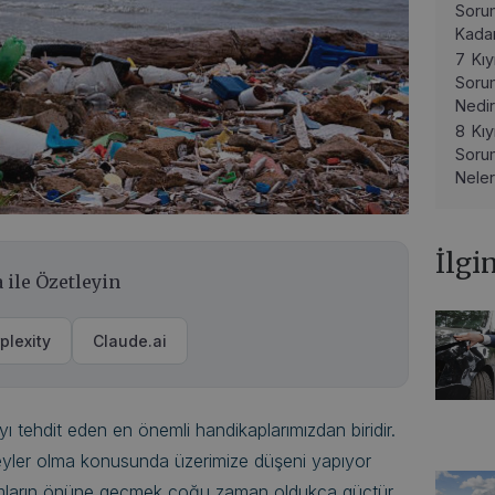
Sorum
Kada
7
Kıy
Sorum
Nedi
8
Kıy
Sorum
Neler
İlgi
 ile Özetleyin
plexity
Claude.ai
yı tehdit eden en önemli handikaplarımızdan biridir.
eyler olma konusunda üzerimize düşeni yapıyor
umların önüne geçmek çoğu zaman oldukça güçtür.