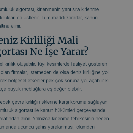
sorumluluk sigortası, kirlenmenin yanı sıra kirlenme
lulukları da üstlenir. Tüm maddi zararlar, kanun
ına alınır.
eniz Kirliliği Mali
rtası Ne İşe Yarar?
irlilik oluşabilir. Kıyı kesimlerde faaliyet gösteren
 olan firmalar, istemeden de olsa deniz kirliliğine yol
erek bölgesel etkenler pek çok soruna yol açabilir ki
ukça büyük meblağlara eş değer olabilir.
lecek çevre kirliliği risklerine karşı koruma sağlayan
 sorumluluk sigortası ile kanun hükümleri çerçevesinde
rafından alınır. Yalnızca kirlenme tehlikesinin neden
ı zamanda üçüncü şahıs yaralanması, ölümden