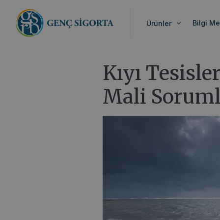
Anasayfa
>
Blog
>
Kıyı Tesisleri Deniz Kirli
Bilgi Me
Ürünler
Kıyı Tesisler
Mali Soruml