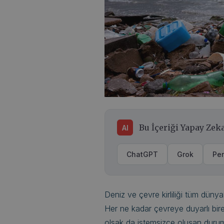
Bu İçeriği Yapay Zeka
AI
ChatGPT
Grok
Per
Deniz ve çevre kirliliği tüm dünya
Her ne kadar çevreye duyarlı bir
olsak da istemsizce oluşan dur