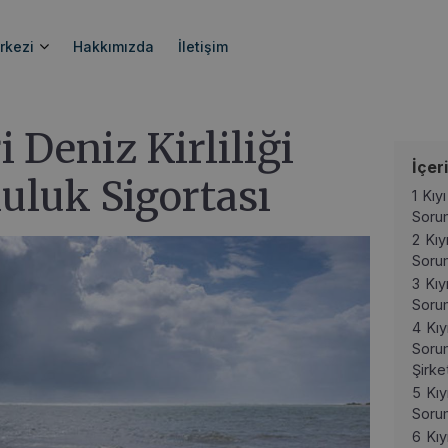
liği Mali Sorumluluk Sigortası
rkezi
Hakkımızda
İletişim
i Deniz Kirliliği
İçer
uluk Sigortası
1
Kıyı
Sorum
2
Kıy
Sorum
3
Kıy
Sorum
4
Kıy
Sorum
Şirket
5
Kıy
Sorum
6
Kıy