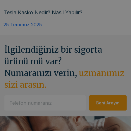
Tesla Kasko Nedir? Nasıl Yapılır?
25 Temmuz 2025
İlgilendiğiniz bir sigorta
ürünü mü var?
Numaranızı verin,
uzmanımız
sizi arasın.