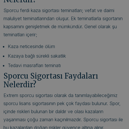
Sporcu ferdi kaza sigortası teminatları; vefat ve daimi
maluliyet teminatlarından oluşur. Ek teminatlarla sigortanın
kapsamını genişletmek de mümkündür. Genel olarak şu
teminatları içerir;
Kaza neticesinde ölüm
Kazaya bağlı sürekli sakatlık
Tedavi masrafları teminatı
Sporcu Sigortası Faydaları
Nelerdir?
Extrem sporcu sigortası olarak da tanımlayabileceğimiz
sporcu lisans sigortasının pek çok faydası bulunur. Spor,
içinde riskleri bulunan bir daldır ve olası kazaların
yaşanması çoğu zaman kaçınılmazdır. Sporcu sigortası ile
bu kazalardan doğan riskler güvence altına alınır.