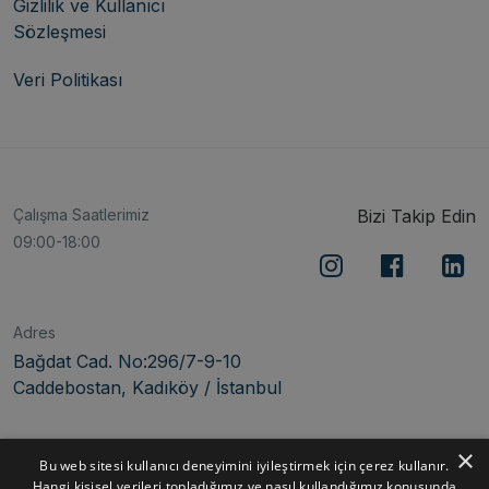
Gizlilik ve Kullanıcı
Sözleşmesi
Veri Politikası
Çalışma Saatlerimiz
Bizi Takip Edin
09:00-18:00
Adres
Bağdat Cad. No:296/7-9-10
Caddebostan, Kadıköy / İstanbul
×
Bu web sitesi kullanıcı deneyimini iyileştirmek için çerez kullanır.
Hangi kişisel verileri topladığımız ve nasıl kullandığımız konusunda