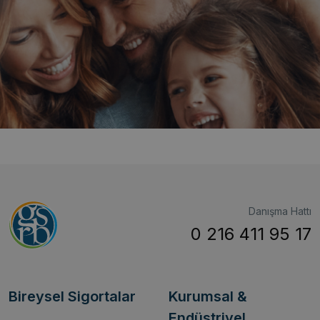
Danışma Hattı
0 216 411 95 17
Bireysel Sigortalar
Kurumsal &
Endüstriyel