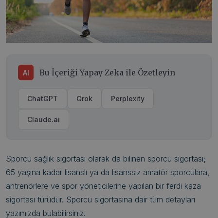
Bu İçeriği Yapay Zeka ile Özetleyin
AI
ChatGPT
Grok
Perplexity
Claude.ai
Sporcu sağlık sigortası olarak da bilinen sporcu sigortası;
65 yaşına kadar lisanslı ya da lisanssız amatör sporculara,
antrenörlere ve spor yöneticilerine yapılan bir ferdi kaza
sigortası türüdür. Sporcu sigortasına dair tüm detayları
yazımızda bulabilirsiniz.