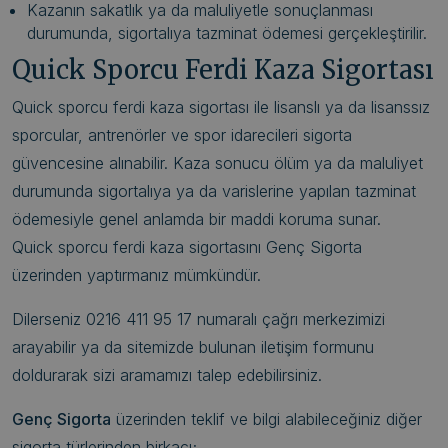
Kazanın sakatlık ya da maluliyetle sonuçlanması
durumunda, sigortalıya tazminat ödemesi gerçekleştirilir.
Quick Sporcu Ferdi Kaza Sigortası
Quick sporcu ferdi kaza sigortası ile lisanslı ya da lisanssız
sporcular, antrenörler ve spor idarecileri sigorta
güvencesine alınabilir. Kaza sonucu ölüm ya da maluliyet
durumunda sigortalıya ya da varislerine yapılan tazminat
ödemesiyle genel anlamda bir maddi koruma sunar.
Quick sporcu ferdi kaza sigortasını Genç Sigorta
üzerinden yaptırmanız mümkündür.
Dilerseniz 0216 411 95 17 numaralı çağrı merkezimizi
arayabilir ya da sitemizde bulunan iletişim formunu
doldurarak sizi aramamızı talep edebilirsiniz.
Genç Sigorta
üzerinden teklif ve bilgi alabileceğiniz diğer
sigorta türlerinden birkaçı;