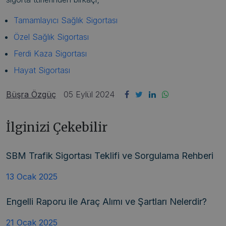
Tamamlayıcı Sağlık Sigortası
Özel Sağlık Sigortası
Ferdi Kaza Sigortası
Hayat Sigortası
Büşra Özgüç
05 Eylül 2024
İlginizi Çekebilir
SBM Trafik Sigortası Teklifi ve Sorgulama Rehberi
13 Ocak 2025
Engelli Raporu ile Araç Alımı ve Şartları Nelerdir?
21 Ocak 2025