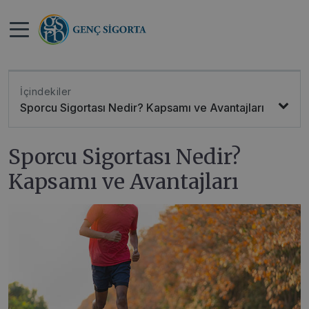
>
>
Anasayfa
Blog
Sporcu Sigortası Nedir? Kapsamı ve
Avantajları
İçindekiler
Sporcu Sigortası Nedir? Kapsamı ve Avantajları
Sporcu Sigortası Nedir?
Kapsamı ve Avantajları