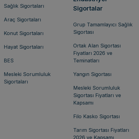
Sağlık Sigortaları
Sigortalar
Araç Sigortaları
Grup Tamamlayıcı Sağlık
Sigortası
Konut Sigortaları
Ortak Alan Sigortası
Hayat Sigortaları
Fiyatları 2026 ve
BES
Teminatları
Mesleki Sorumluluk
Yangın Sigortası
Sigortaları
Mesleki Sorumluluk
Sigortası Fiyatları ve
Kapsamı
Filo Kasko Sigortası
Tarım Sigortası Fiyatları
2026 ve Kapsamı