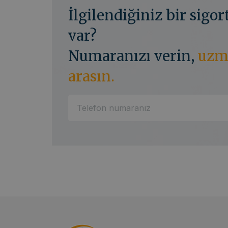
İlgilendiğiniz bir sigo
var?
Numaranızı verin,
uzm
arasın.