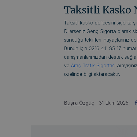
Taksitli Kasko 
Taksitli kasko poliçesini sigorta şi
Dilerseniz Genç Sigorta olarak siz
sunduğu teklifleri ihtiyaçlarınız 
Bunun için 0216 411 95 17 numaral
danışmanlarımızdan destek sağlaya
ve
Araç Trafik Sigortası
arayışınız
özelinde bilgi aktaracaktır.
Büşra Özgüç
31 Ekim 2025