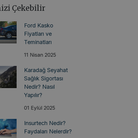
nizi Çekebilir
Ford Kasko
Fiyatları ve
Teminatları
11 Nisan 2025
Karadağ Seyahat
Sağlık Sigortası
Nedir? Nasıl
Yapılır?
01 Eylül 2025
Insurtech Nedir?
Faydaları Nelerdir?