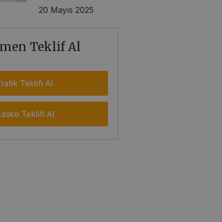
20 Mayıs 2025
men Teklif Al
rafik Teklifi Al
asko Teklifi Al