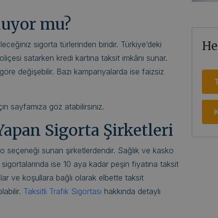
luyor mu?
He
leceğiniz sigorta türlerinden biridir. Türkiye’deki
oliçesi satarken kredi kartına taksit imkânı sunar.
göre değişebilir. Bazı kampanyalarda ise faizsiz
T
çin sayfamıza göz atabilirsiniz.
K
Yapan Sigorta Şirketleri
sko seçeneği sunan şirketlerdendir. Sağlık ve kasko
 sigortalarında ise 10 aya kadar peşin fiyatına taksit
 ve koşullara bağlı olarak elbette taksit
abilir.
Taksitli Trafik Sigortası
hakkında detaylı