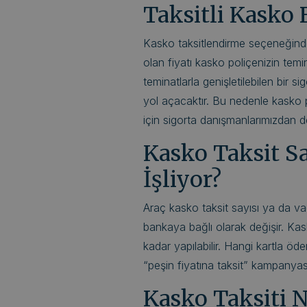
Taksitli Kasko 
Kasko taksitlendirme seçeneğind
olan fiyatı kasko poliçenizin temi
teminatlarla genişletilebilen bir si
yol açacaktır. Bu nedenle kasko p
için sigorta danışmanlarımızdan des
Kasko Taksit Sa
İşliyor?
Araç kasko taksit sayısı ya da vad
bankaya bağlı olarak değişir. Kask
kadar yapılabilir. Hangi kartla öde
“peşin fiyatına taksit” kampanyas
Kasko Taksiti N