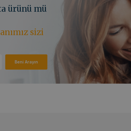
rta ürünü mü
anımız sizi