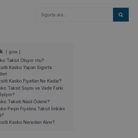
ik
gizle
ko Taksit Oluyor mu?
sitli Kasko Yapan Sigorta
leri
sitli Kasko Fiyatları Ne Kadar?
ko Taksit Sayısı ve Vade Farkı
 İşliyor?
ko Taksiti Nasıl Ödenir?
ko Peşin Fiyatına Taksit İmkânı
ı?
sitli Kasko Nereden Alınır?