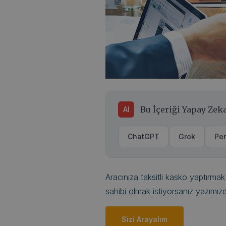
Bu İçeriği Yapay Zeka
AI
ChatGPT
Grok
Per
Aracınıza taksitli kasko yaptırma
sahibi olmak istiyorsanız yazımızd
Sizi Arayalım